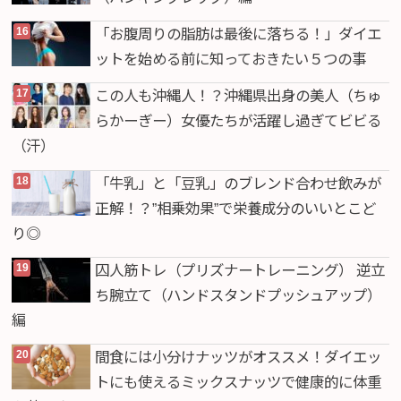
「お腹周りの脂肪は最後に落ちる！」ダイエ
ットを始める前に知っておきたい５つの事
この人も沖縄人！？沖縄県出身の美人（ちゅ
らかーぎー）女優たちが活躍し過ぎてビビる
（汗）
「牛乳」と「豆乳」のブレンド合わせ飲みが
正解！？”相乗効果”で栄養成分のいいとこど
り◎
囚人筋トレ（プリズナートレーニング） 逆立
ち腕立て（ハンドスタンドプッシュアップ）
編
間食には小分けナッツがオススメ！ダイエッ
トにも使えるミックスナッツで健康的に体重