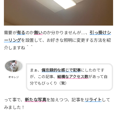
需要が
有る
のか
無い
のか分かりませんが…、
引っ掛けシ
ーリング
を設置して、お好きな照明に変更する方法を紹
介しますね＾＾
まぁ、
備忘録的な感じで記事
にしたのです
が、この記事、
結構なアクセス数
があって自
オキレジ
分でもびっくり（驚）
って事で、
新たな写真
を加えつつ、記事を
リライト
して
みました！