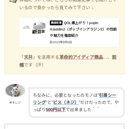
いるので良かったら見てみて下さい ↓
QOL爆上がり！popln
Aladdin2（ポップインアラジン2）の性能
や魅力を徹底紹介
2023年9月6日
「
天井
」を活用する
革命的アイディア商品
…、
脱
帽
です（汗）
ちなみに、必要となったのモノは”
引掛シー
リング
”と”
ビス（ネジ）
”だけだったので、や
オキレジ
っぱり
500円以下
で出来ました＾＾