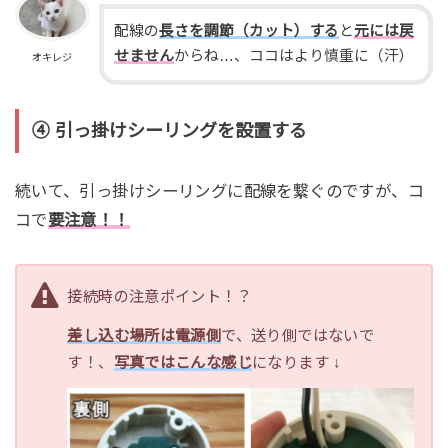
配線の
長さを調節（カット）する
と
元には戻
せません
からね…、ココはより慎重に（汗）
オキレジ
④ 引っ掛けシーリングを設置する
続いて、引っ掛けシーリングに配線を繋ぐのですが、コ
コで
要注意！！
接続時の注意ポイント！？
差し込む場所は電源側
で、送り側ではないで
す！、
写真ではこんな感じ
になります ↓