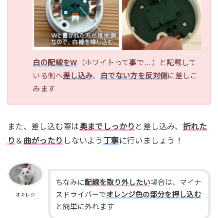
白の配線をW
（ホワイトって事で…）と記載して
いる側へ
差し込み
、
白でない方を反対側
に差しこ
みます
また、差し込む際は
奥までしっかり
と差し込み、
折れた
り
＆
曲がったり
しないよう
丁寧
に行いましょう！
ちなみに
配線を取り外したい
場合は、マイナ
スドライバーで
オレンジ色の部分を押し込む
オキレジ
と簡単に外れます