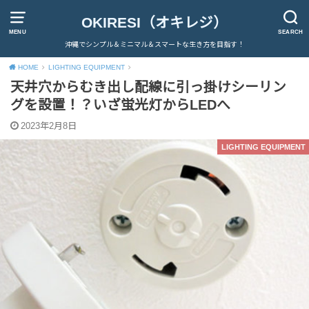
OKIRESI（オキレジ）
MENU
SEARCH
沖縄でシンプル＆ミニマル＆スマートな生き方を目指す！
HOME
LIGHTING EQUIPMENT
天井穴からむき出し配線に引っ掛けシーリン
グを設置！？いざ蛍光灯からLEDへ
2023年2月8日
LIGHTING EQUIPMENT