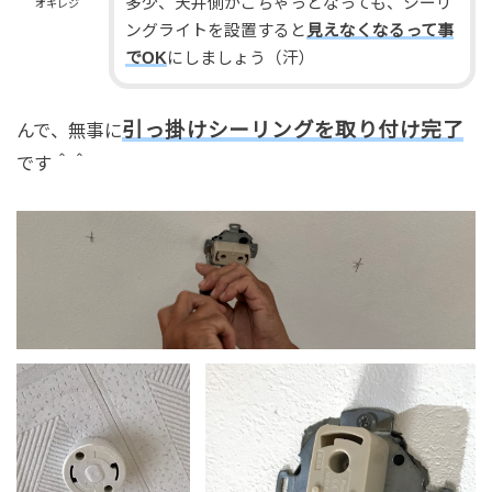
多少、天井側がごちゃっとなっても、シーリ
オキレジ
ングライトを設置すると
見えなくなるって事
でOK
にしましょう（汗）
引っ掛け
シ
ーリングを取り付け完了
んで、無事に
です＾＾