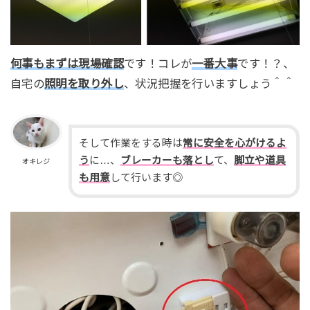
何事もまずは現場確認
です！コレが
一番大事
です！？、
自宅の
照明を取り外し
、状況把握を行いますしょう＾＾
そして作業をする時は
常に安全を心がけるよ
う
に…、
ブレーカーも落とし
て、
脚立や道具
オキレジ
も用意
して行います◎