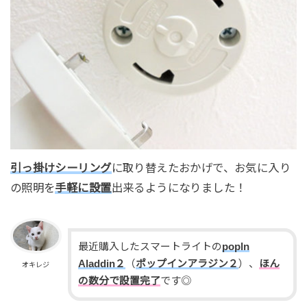
引っ掛けシーリング
に取り替えたおかげで、お気に入り
の照明を
手軽に設置
出来るようになりました！
最近購入したスマートライトの
popln
Aladdin２
（
ポップインアラジン２
）、
ほん
オキレジ
の数分で設置完了
です◎