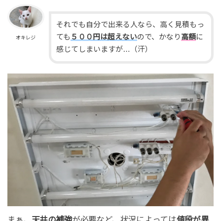
それでも自分で出来る人なら、高く見積もっ
ても
５００円は超えない
ので、かなり
高額
に
オキレジ
感じてしまいますが…（汗）
まぁ、
天井の補強
が必要など、状況によっては
値段が異