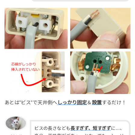
あとは”ビス”で天井側へ
しっかり固定
＆
設置
するだけ！
ビスの長さなども
長すぎず、短すぎず
に…、