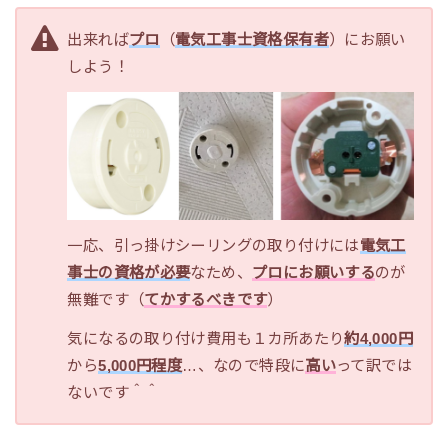
出来れば
プロ
（
電気工事士資格保有者
）にお願い
しよう！
一応、引っ掛けシーリングの取り付けには
電気工
事士の資格が必要
なため、
プロにお願いする
のが
無難です（
てかするべきです
）
気になるの取り付け費用も１カ所あたり
約4,000円
から
5,000円程度
…、なので特段に
高い
って訳では
ないです＾＾