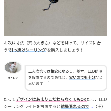
お次は寸法（穴の大きさ）などを測って、サイズに合
う”
引っ掛けシーリング
”を購入しましょう！
工夫次第では
格安になる
し、基本、LED照明
を設置するのであれば、
安いのでも十分
だと
オキレジ
思います＾＾
だって
デザインはあまりこだわらなくてもOK
だし、LED
シーリングライトを設置すると
結局隠れるので
…
（汗）