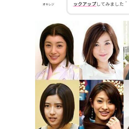
ックアップ
してみました＾
オキレジ