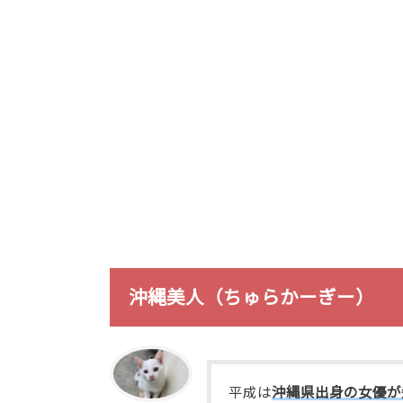
沖縄美人（ちゅらかーぎー）
平成は
沖縄県出身の女優が