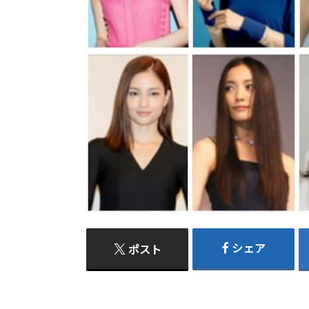
シェア
ポスト