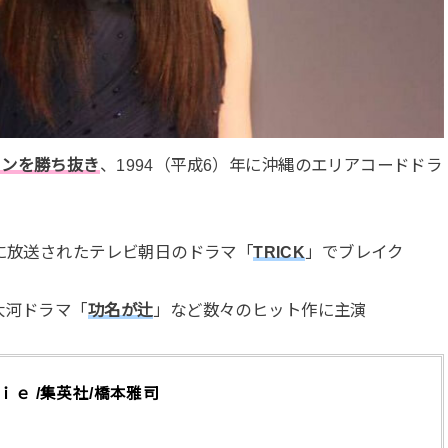
ョンを勝ち抜き
、1994（平成6）年に沖縄のエリアコードドラ
年に放送されたテレビ朝日のドラマ「
TRICK
」でブレイク
大河ドラマ「
功名が辻
」など数々のヒット作に主演
ｅ /集英社/橋本雅司