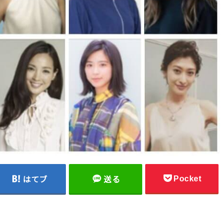
Pocket
はてブ
送る