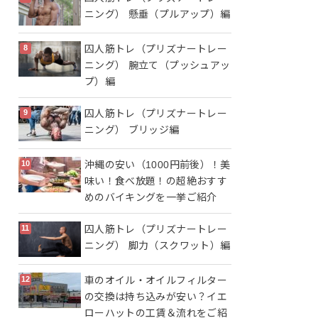
ニング） 懸垂（プルアップ）編
囚人筋トレ（プリズナートレー
ニング） 腕立て（プッシュアッ
プ）編
囚人筋トレ（プリズナートレー
ニング） ブリッジ編
沖縄の安い（1000円前後）！美
味い！食べ放題！の超絶おすす
めのバイキングを一挙ご紹介
囚人筋トレ（プリズナートレー
ニング） 脚力（スクワット）編
車のオイル・オイルフィルター
の交換は持ち込みが安い？イエ
ローハットの工賃＆流れをご紹