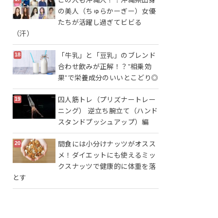
の美人（ちゅらかーぎー）女優
たちが活躍し過ぎてビビる
（汗）
「牛乳」と「豆乳」のブレンド
合わせ飲みが正解！？”相乗効
果”で栄養成分のいいとこどり◎
囚人筋トレ（プリズナートレー
ニング） 逆立ち腕立て（ハンド
スタンドプッシュアップ）編
間食には小分けナッツがオスス
メ！ダイエットにも使えるミッ
クスナッツで健康的に体重を落
とす