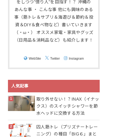
をしつつ"億り人"を目指す！？ 沖縄の
あんな事 ・ こんな事 他にも興味のある
事（筋トレ＆サプリ＆海遊び＆節約＆投
資＆DIY＆食べ物など）書いていきます
（・ω・） オススメ家電・家具やグッズ
（日用品＆消耗品など）も紹介します！
WebSite
Twitter
Instagram
人気記事
取り外せない！？INAX（イナッ
クス）のスイッチシャワーを節
水ヘッドに交換する方法
囚人筋トレ（プリズナートレー
ニング）の種目「BIG６」まと