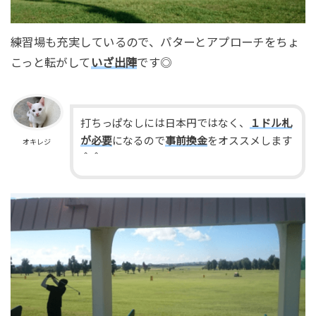
練習場も充実しているので、パターとアプローチをちょ
こっと転がして
いざ出陣
です◎
打ちっぱなしには日本円ではなく、
１ドル札
が必要
になるので
事前換金
をオススメします
オキレジ
＾＾