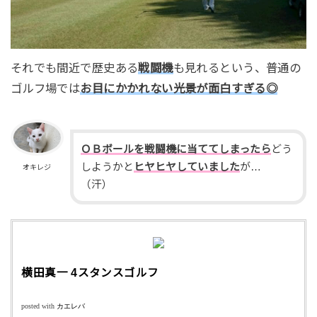
それでも間近で歴史ある
戦闘機
も見れるという、普通の
ゴルフ場では
お目にかかれない光景が面白すぎる◎
ＯＢボールを戦闘機に当ててしまったら
どう
しようかと
ヒヤヒヤしていました
が…
オキレジ
（汗）
横田真一 4スタンスゴルフ
posted with
カエレバ