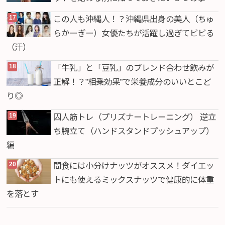
この人も沖縄人！？沖縄県出身の美人（ちゅ
らかーぎー）女優たちが活躍し過ぎてビビる
（汗）
「牛乳」と「豆乳」のブレンド合わせ飲みが
正解！？”相乗効果”で栄養成分のいいとこど
り◎
囚人筋トレ（プリズナートレーニング） 逆立
ち腕立て（ハンドスタンドプッシュアップ）
編
間食には小分けナッツがオススメ！ダイエッ
トにも使えるミックスナッツで健康的に体重
を落とす