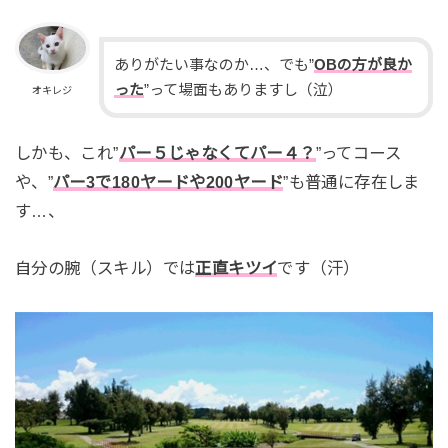
ありがたい事なのか…、でも”
OBの方が良か
った
”って場面もありますし（泣）
オキレジ
しかも、これ”
パー５じゃなくてパー４？
”ってコース
や、”
パー3で180ヤードや200ヤード
”も普通に存在しま
す…、
自分の腕（スキル）では
正直キツイ
です（汗）