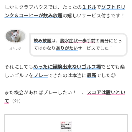
しかもクラブハウスでは、たったの
１ドル
で
ソフトドリ
ンク＆コーヒーが飲み放題
の嬉しいサービス付きです！
飲み放題
は、
脱水症状一歩手前
の自分にとっ
てはかなり
ありがたい
サービスでした＾＾
オキレジ
それにしても
めったに経験出来ないゴルフ場
でとても楽
しいゴルフを
プレー
できたのは本当に
最高
でした◎
また機会があればプレーしたい！…、
スコアは置いとい
て
（汗）