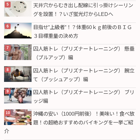
天井穴からむき出し配線に引っ掛けシーリン
グを設置！？いざ蛍光灯からLEDへ
目指せ”上級者”！？体重60ｋｇ前後のＢＩＧ
３目標重量の決め方
囚人筋トレ（プリズナートレーニング） 懸垂
（プルアップ）編
囚人筋トレ（プリズナートレーニング） 腕立
て（プッシュアップ）編
囚人筋トレ（プリズナートレーニング） ブリ
ッジ編
沖縄の安い（1000円前後）！美味い！食べ放
題！の超絶おすすめのバイキングを一挙ご紹
介