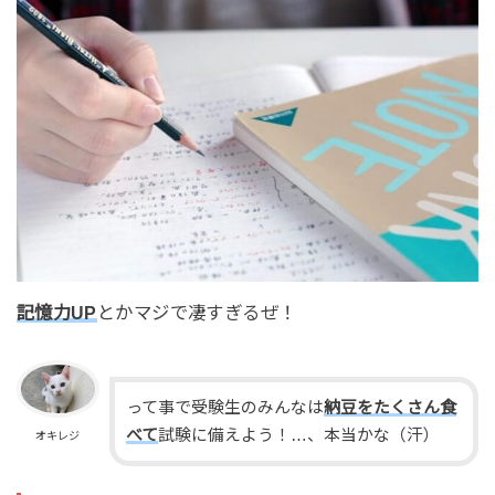
記憶力UP
とかマジで凄すぎるぜ！
って事で受験生のみんなは
納豆をたくさん食
べて
試験に備えよう！…、本当かな（汗）
オキレジ