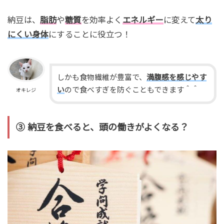
納豆は、
脂肪
や
糖質
を効率よく
エネルギー
に変えて
太り
にくい身体
にすることに役立つ！
しかも食物繊維が豊富で、
満腹感を感じやす
い
ので食べすぎを防ぐこともできます＾＾
オキレジ
③ 納豆を食べると、頭の働きがよくなる？