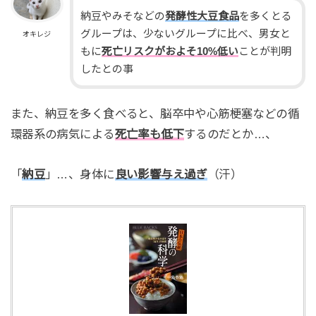
納豆やみそなどの
発酵性大豆食品
を多くとる
グループは、少ないグループに比べ、男女と
オキレジ
もに
死亡リスクがおよそ10%低い
ことが判明
したとの事
また、納豆を多く食べると、脳卒中や心筋梗塞などの循
環器系の病気による
死亡率も低下
するのだとか…、
「
納豆
」…、身体に
良い影響与え過ぎ
（汗）