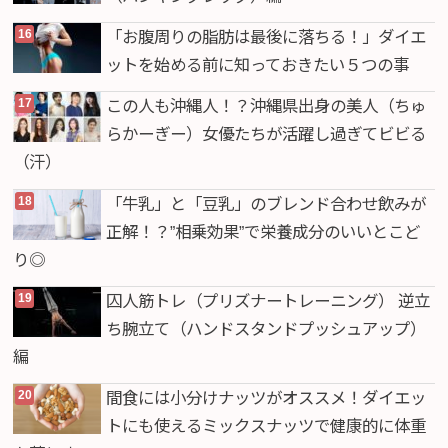
「お腹周りの脂肪は最後に落ちる！」ダイエ
ットを始める前に知っておきたい５つの事
この人も沖縄人！？沖縄県出身の美人（ちゅ
らかーぎー）女優たちが活躍し過ぎてビビる
（汗）
「牛乳」と「豆乳」のブレンド合わせ飲みが
正解！？”相乗効果”で栄養成分のいいとこど
り◎
囚人筋トレ（プリズナートレーニング） 逆立
ち腕立て（ハンドスタンドプッシュアップ）
編
間食には小分けナッツがオススメ！ダイエッ
トにも使えるミックスナッツで健康的に体重