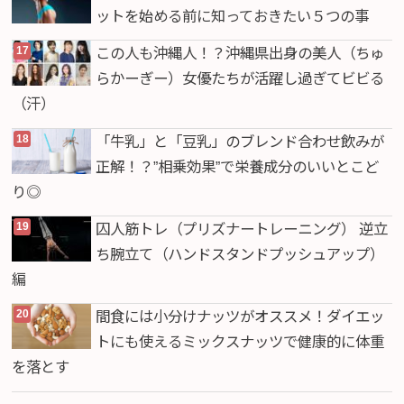
ットを始める前に知っておきたい５つの事
この人も沖縄人！？沖縄県出身の美人（ちゅ
らかーぎー）女優たちが活躍し過ぎてビビる
（汗）
「牛乳」と「豆乳」のブレンド合わせ飲みが
正解！？”相乗効果”で栄養成分のいいとこど
り◎
囚人筋トレ（プリズナートレーニング） 逆立
ち腕立て（ハンドスタンドプッシュアップ）
編
間食には小分けナッツがオススメ！ダイエッ
トにも使えるミックスナッツで健康的に体重
を落とす