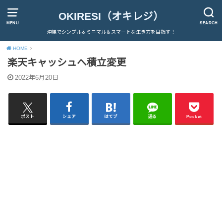
OKIRESI（オキレジ）
MENU
SEARCH
沖縄でシンプル＆ミニマル＆スマートな生き方を目指す！
HOME
楽天キャッシュへ積立変更
2022年6月20日
ポスト
シェア
はてブ
送る
Pocket