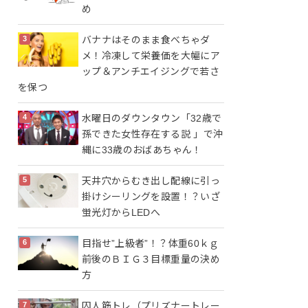
め
バナナはそのまま食べちゃダ
メ！冷凍して栄養価を大幅にア
ップ＆アンチエイジングで若さ
を保つ
水曜日のダウンタウン「32歳で
孫できた女性存在する説 」で沖
縄に33歳のおばあちゃん！
天井穴からむき出し配線に引っ
掛けシーリングを設置！？いざ
蛍光灯からLEDへ
目指せ”上級者”！？体重60ｋｇ
前後のＢＩＧ３目標重量の決め
方
囚人筋トレ（プリズナートレー