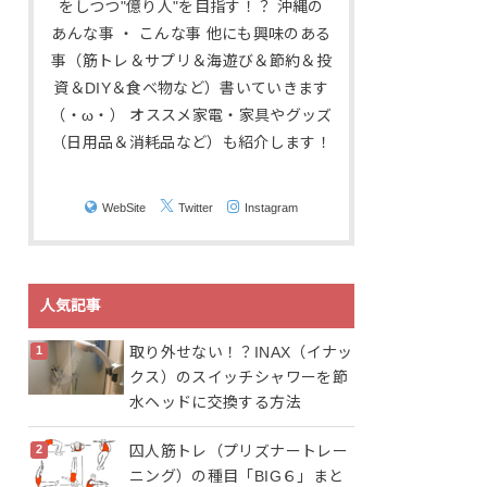
をしつつ"億り人"を目指す！？ 沖縄の
あんな事 ・ こんな事 他にも興味のある
事（筋トレ＆サプリ＆海遊び＆節約＆投
資＆DIY＆食べ物など）書いていきます
（・ω・） オススメ家電・家具やグッズ
（日用品＆消耗品など）も紹介します！
WebSite
Twitter
Instagram
人気記事
取り外せない！？INAX（イナッ
クス）のスイッチシャワーを節
水ヘッドに交換する方法
囚人筋トレ（プリズナートレー
ニング）の種目「BIG６」まと