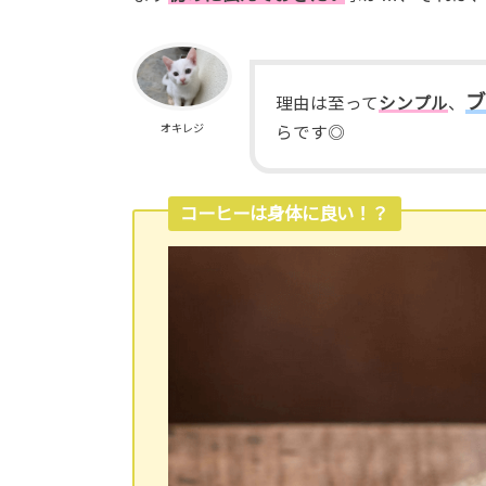
理由は至って
シンプル
、
オキレジ
らです◎
コーヒーは身体に良い！？