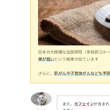
日本の大規模な住民研究（多目的コホ
率が低い
という結果が出ています
さらに、
肝がんや子宮体がんなども予
また、
カフェイン
が含まれ