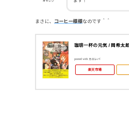
ます！
オキレジ
まさに、
コーヒー様様
なのです＾＾
珈琲一杯の元気 / 岡希太
posted with
カエレバ
楽天市場