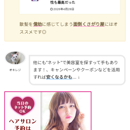
性も最高だった
2026年4月28日
散髪を
億劫
に感じてしまう
面倒くさがり屋
にはオ
ススメです◎
他にも”ネット”で美容室を探すって手もあり
ます！、キャンペーンやクーポンなどを活用
オキレジ
すれば
安くなるかも
… ↓