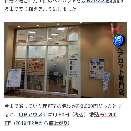
自分の場合、月１回のヘアカットを
ＱＢハウスを利用
す
る事で安く抑えるようにしました
今まで通っていた理容室の値段が約3,000円だったとす
ると、
ＱＢハウス
では
1,080円（税込）
”
税込み1,200
円
”（2019年2月から
値上がり
）