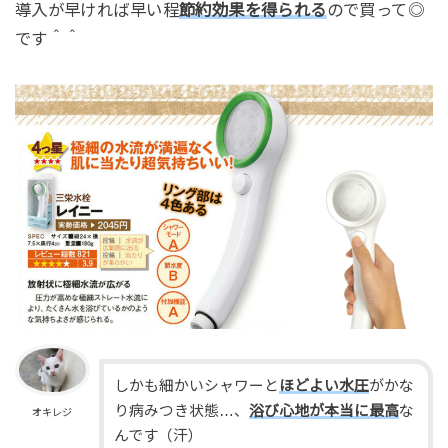
導入が早ければ早い程
節約効果を得られる
ので買って◎
です＾＾
しかも細かいシャワーと
ほどよい水圧
がかな
り病みつき状態…、
浴び心地が本当に最高
な
オキレジ
んです（汗）