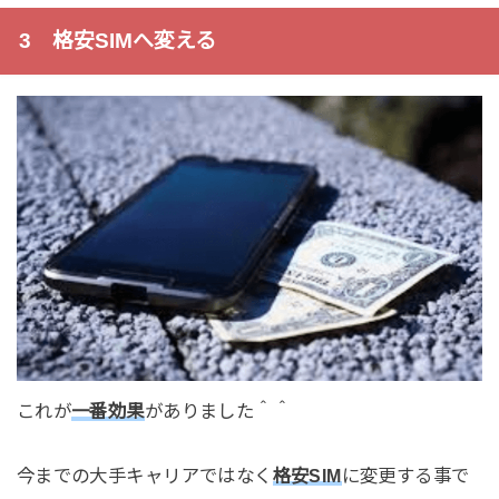
3 格安SIMへ変える
これが
一番効果
がありました＾＾
今までの大手キャリアではなく
格安SIM
に変更する事で