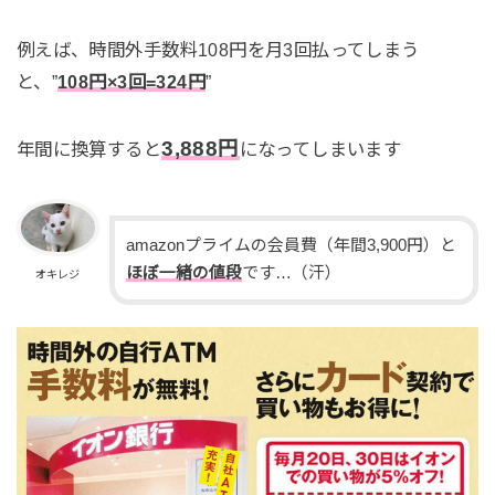
例えば、時間外手数料108円を月3回払ってしまう
と、”
108円×3回=324円
”
3,888円
年間に換算すると
になってしまいます
amazonプライムの会員費（年間3,900円）と
ほぼ一緒の値段
です…（汗）
オキレジ