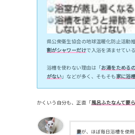
県公衆衛生協会の地球温暖化防止活動
割がシャワーだけ
で入浴を済ませてい
浴槽を使わない理由は「
お湯をためる
がない
」などが多く、そもそも
家に浴
かくいう自分も、正直「
風呂ふたなんて要
妻
が、ほぼ毎日浴槽を使用