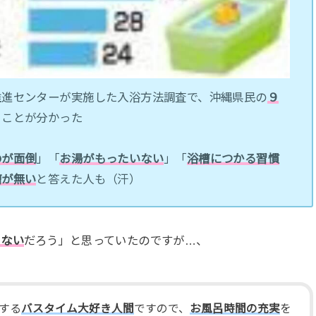
推進センターが実施した入浴方法調査で、沖縄県民の
９
ることが分かった
のが面倒
」「
お湯がもったいない
」「
浴槽につかる習慣
槽が無い
と答えた人も（汗）
らない
だろう」と思っていたのですが…、
する
バスタイム大好き人間
ですので、
お風呂時間の充実
を