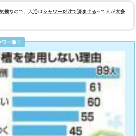
気候
なので、入浴は
シャワーだけで済ませる
って人が
大多
ャワー派！