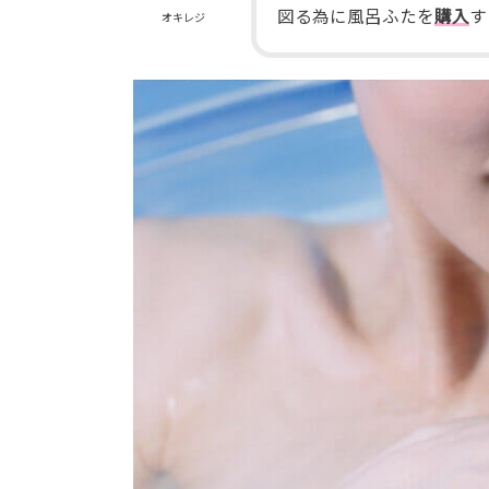
図る為に風呂ふたを
購入
す
オキレジ