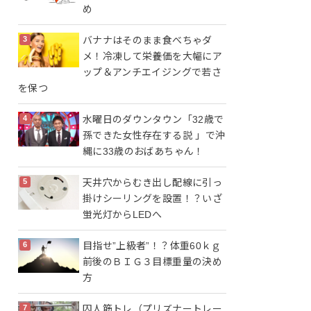
め
バナナはそのまま食べちゃダ
メ！冷凍して栄養価を大幅にア
ップ＆アンチエイジングで若さ
を保つ
水曜日のダウンタウン「32歳で
孫できた女性存在する説 」で沖
縄に33歳のおばあちゃん！
天井穴からむき出し配線に引っ
掛けシーリングを設置！？いざ
蛍光灯からLEDへ
目指せ”上級者”！？体重60ｋｇ
前後のＢＩＧ３目標重量の決め
方
囚人筋トレ（プリズナートレー