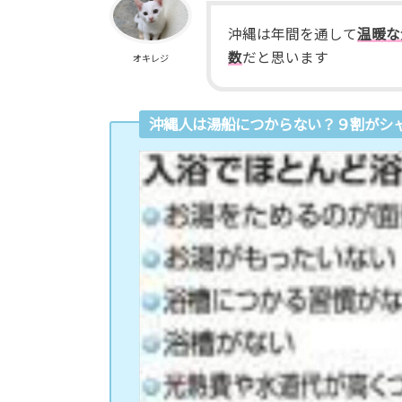
沖縄は年間を通して
温暖な
数
だと思います
オキレジ
沖縄人は湯船につからない？９割がシ