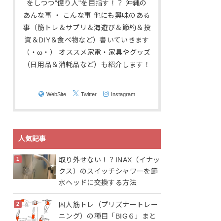
をしつつ"億り人"を目指す！？ 沖縄の
あんな事 ・ こんな事 他にも興味のある
事（筋トレ＆サプリ＆海遊び＆節約＆投
資＆DIY＆食べ物など）書いていきます
（・ω・） オススメ家電・家具やグッズ
（日用品＆消耗品など）も紹介します！
WebSite
Twitter
Instagram
人気記事
取り外せない！？INAX（イナッ
クス）のスイッチシャワーを節
水ヘッドに交換する方法
囚人筋トレ（プリズナートレー
ニング）の種目「BIG６」まと