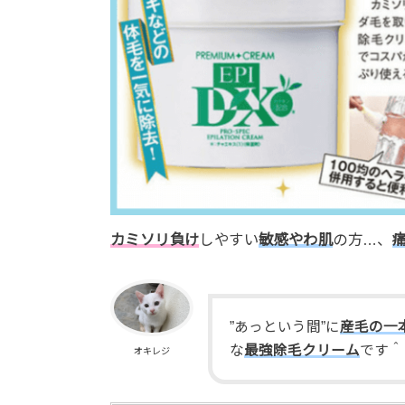
カミソリ負け
しやすい
敏感やわ肌
の方…、
”あっという間”に
産毛の一
な
最強除毛クリーム
です＾
オキレジ