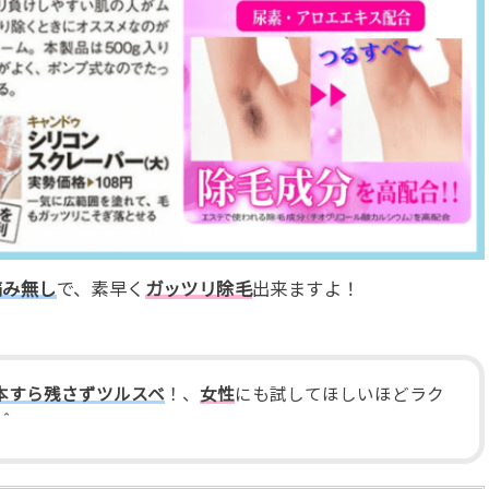
痛み無し
で、素早く
ガッツリ除毛
出来ますよ！
本すら残さずツルスベ
！、
女性
にも試してほしいほどラク
＾