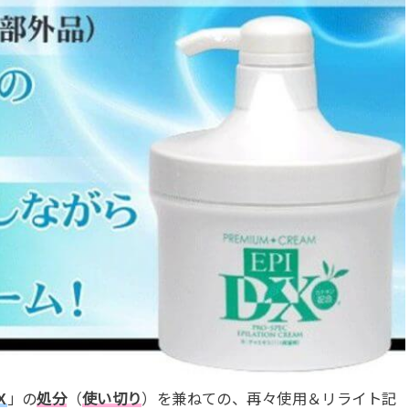
X
」の
処分
（
使い切り
）を兼ねての、再々使用＆リライト記