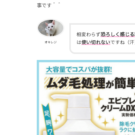
事です＾＾
相変わら
ず
恐ろしく感じる
は
使い切れない
ですね（汗
オキレジ