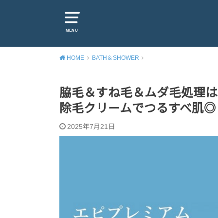
MENU
HOME
BATH＆SHOWER
脇毛＆すね毛＆ムダ毛処理は
除毛クリームでつるすべ肌◎
2025年7月21日