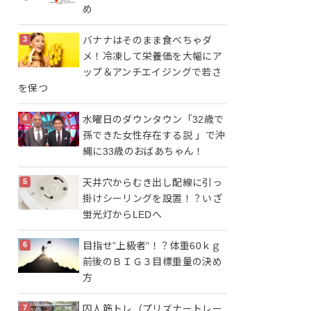
め
バナナはそのまま食べちゃダ
メ！冷凍して栄養価を大幅にア
ップ＆アンチエイジングで若さ
を保つ
水曜日のダウンタウン「32歳で
孫できた女性存在する説 」で沖
縄に33歳のおばあちゃん！
天井穴からむき出し配線に引っ
掛けシーリングを設置！？いざ
蛍光灯からLEDへ
目指せ”上級者”！？体重60ｋｇ
前後のＢＩＧ３目標重量の決め
方
囚人筋トレ（プリズナートレー