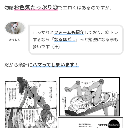
お色気たっぷり◎
勿論
でエロくはあるのですが、
しっかりと
フォームも紹介
しており、筋トレ
するなら「
なるほど…
」っと勉強になる事も
オキレジ
多いです（汗）
だから余計に
ハマってしまいます！