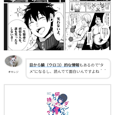
目から鱗（ウロコ）的な情報
もあるので”タ
メ”になるし、読んでて面白いんですよね＾＾
オキレジ