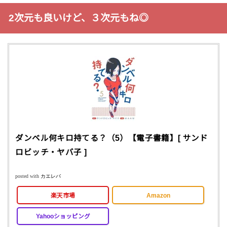
2次元も良いけど、３次元もね◎
ダンベル何キロ持てる？（5）【電子書籍】[ サンド
ロビッチ・ヤバ子 ]
posted with
カエレバ
楽天市場
Amazon
Yahooショッピング