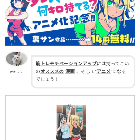
筋トレモチベーションアップ
には持ってこい
の
オススメの
”
漫画
”、そして”
アニメ
”になる
オキレジ
でしょう！