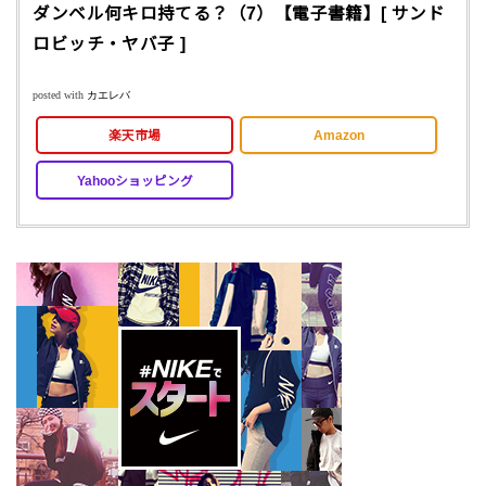
ダンベル何キロ持てる？（7）【電子書籍】[ サンド
ロビッチ・ヤバ子 ]
posted with
カエレバ
楽天市場
Amazon
Yahooショッピング