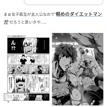
軽めのダイエットマン
まぁ女子高生が主人公なので”
ガ
”だろうと思いきや…、