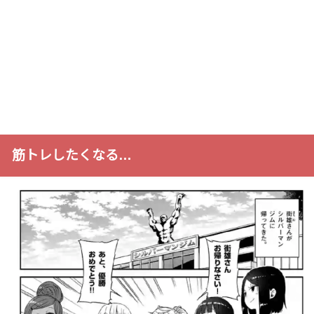
筋トレしたくなる…