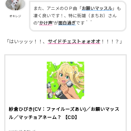
また、アニメのＯＰ曲「
お願いマッスル
」も
凄く良いです！、特に街雄（まちお）さん
オキレジ
の”
かけ声
”が
面白過ぎ
です＾＾
「はいッッッ！！、
サイドチェストォォオオ
！！！？」
紗倉ひびき(CV：ファイルーズあい)／お願いマッス
ル／マッチョアネーム？ 【CD】