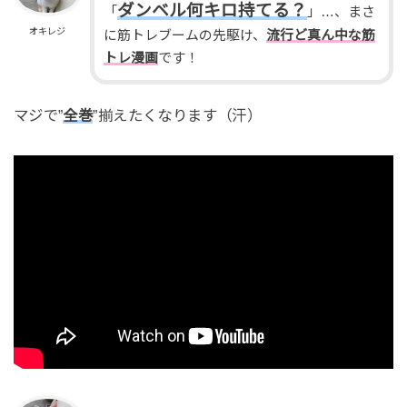
ダンベル何キロ持てる？
「
」…、まさ
オキレジ
に筋トレブームの先駆け、
流行ど真ん中な筋
トレ漫画
です！
マジで”
全巻
”揃えたくなります（汗）