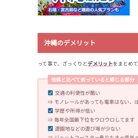
沖縄のデメリット
って事で、ざっくりと
デメリット
をまとめ
他県と比べて劣っていると感じる部分
交通の利便性が酷い
⇒ モノレールがあっても電車はない、
学歴や所得が低い
⇒ 毎年全国最下位をウロウロしてます
遊園地などの遊び場が少ない
⇒ ジェットコースター乗りたきゃ県外