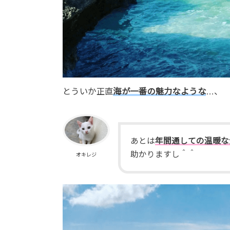
とういか正直
海が一番の魅力なような
…、
あとは
年間通しての温暖な
助かりますし＾＾
オキレジ