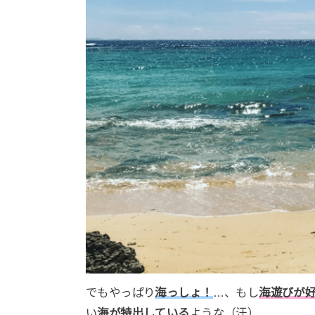
でもやっぱり
海っしょ！
…、もし
海遊びが
い
海が特出している
ような（汗）