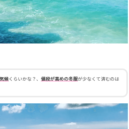
気候
くらいかな？、
値段が高めの冬服
が少なくて済むのは