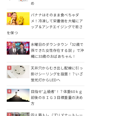
め
バナナはそのまま食べちゃダ
メ！冷凍して栄養価を大幅にア
ップ＆アンチエイジングで若さ
を保つ
水曜日のダウンタウン「32歳で
孫できた女性存在する説 」で沖
縄に33歳のおばあちゃん！
天井穴からむき出し配線に引っ
掛けシーリングを設置！？いざ
蛍光灯からLEDへ
目指せ”上級者”！？体重60ｋｇ
前後のＢＩＧ３目標重量の決め
方
囚人筋トレ（プリズナートレー