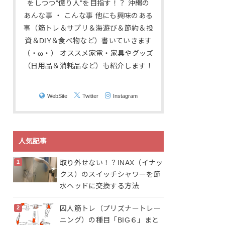
をしつつ"億り人"を目指す！？ 沖縄の
あんな事 ・ こんな事 他にも興味のある
事（筋トレ＆サプリ＆海遊び＆節約＆投
資＆DIY＆食べ物など）書いていきます
（・ω・） オススメ家電・家具やグッズ
（日用品＆消耗品など）も紹介します！
WebSite
Twitter
Instagram
人気記事
取り外せない！？INAX（イナッ
クス）のスイッチシャワーを節
水ヘッドに交換する方法
囚人筋トレ（プリズナートレー
ニング）の種目「BIG６」まと