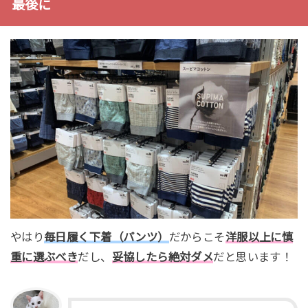
最後に
やはり
毎日履く下着（パンツ）
だからこそ
洋服以上に慎
重に選ぶべき
だし、
妥協したら絶対ダメ
だと思います！