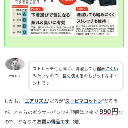
ストレッチ性も高く、洗濯しても
縮みにくい
みたいなので、
長く使える
のもグッドなポイ
オキレジ
ントです＾＾
しかも、”
エアリズム
”だろが”
スーピマコットン
”だろう
990円
が、どちらのボクサーパンツも値段は２枚で
な
ので、かなりの
お買い得品です
（嬉）