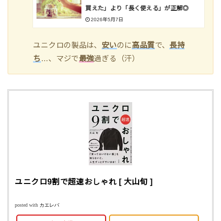
買えた」より「長く使える」が正解◎
2026年5月7日
ユニクロの製品は、
安い
のに
高品質
で、
長持
ち
…、マジで
最強
過ぎる（汗）
ユニクロ9割で超速おしゃれ [ 大山旬 ]
posted with
カエレバ