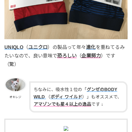
UNIQLO
（
ユニク
ロ
）の製品って年々
進化
を重ねてるみ
たいなので、良い意味で
恐ろしい
（
企業努力
）です
（驚）
ちなみに、吸水性１位の「
グンゼのBODY
WILD
（
ボディ ワイルド
）」もオススメで、
オキレジ
アマゾンでも星４以上の逸品
です ↓