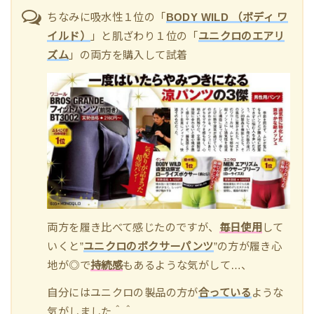
ちなみに吸水性１位の「
BODY WILD （ボディ ワ
イルド）
」と肌ざわり１位の「
ユニクロのエアリ
ズム
」の両方を購入して試着
両方を履き比べて感じたのですが、
毎日使用
して
いくと”
ユニクロのボクサーパンツ
”の方が履き心
地が◎で
持続感
もあるような気がして…、
自分にはユニクロの製品の方が
合っている
ような
気がしました＾＾