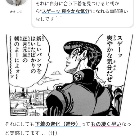
それに自分に合う下着を見つけると朝か
ら”
スゲーッ 爽やかな気分
”になれる事間違い
オキレジ
なしです＾＾
それにしても
下着の進化（進歩）
って
もの凄く早い
なっ
と実感してます…（汗）