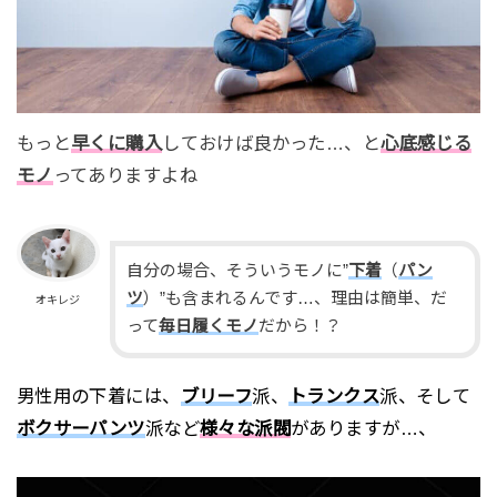
もっと
早くに購入
しておけば良かった…、と
心底感じる
モノ
ってありますよね
自分の場合、そういうモノに”
下着
（
パン
ツ
）”も含まれるんです…、理由は簡単、だ
オキレジ
って
毎日履くモノ
だから！？
男性用の下着には、
ブリーフ
派、
トランクス
派、そして
ボクサーパンツ
派など
様々な派閥
がありますが…、