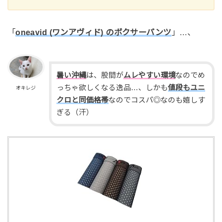
「
oneavid (ワンアヴィド) のボクサーパンツ
」…、
暑い沖縄
は、股間が
ムレやすい環境
なのでめ
っちゃ欲しくなる逸品…、しかも
値段もユニ
オキレジ
クロと同価格帯
なのでコスパ◎なのも嬉しす
ぎる（汗）