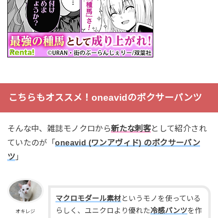
こちらもオススメ！oneavidのボクサーパンツ
そんな中、雑誌モノクロから
新たな刺客
として紹介され
ていたのが「
oneavid (ワンアヴィド) のボクサーパン
ツ
」
マクロモダール素材
というモノを使っている
らしく、ユニクロより優れた
冷感パンツ
を作
オキレジ