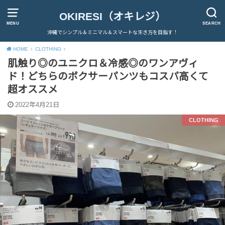
OKIRESI（オキレジ）
MENU
SEARCH
沖縄でシンプル＆ミニマル＆スマートな生き方を目指す！
HOME
CLOTHING
肌触り◎のユニクロ＆冷感◎のワンアヴィ
ド！どちらのボクサーパンツもコスパ高くて
超オススメ
2022年4月21日
CLOTHING