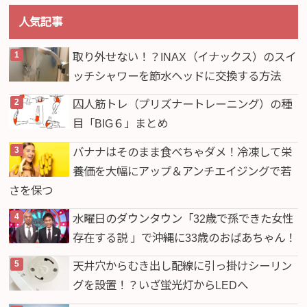
人気記事
取り外せない！？INAX（イナックス）のスイ
ッチシャワーを節水ヘッドに交換する方法
囚人筋トレ（プリズナートレーニング）の種
目「BIG６」まとめ
バナナはそのまま食べちゃダメ！冷凍して栄
養価を大幅にアップ＆アンチエイジングで若
さを保つ
水曜日のダウンタウン「32歳で孫できた女性
存在する説 」で沖縄に33歳のおばあちゃん！
天井穴からむき出し配線に引っ掛けシーリン
グを設置！？いざ蛍光灯からLEDへ