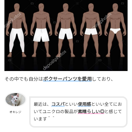
その中でも自分は
ボクサーパンツを愛用
しており、
最近は、
コスパ
といい
使用感
といい全てにお
いてユニクロの製品が
素晴らしい◎
と感じて
オキレジ
います＾＾