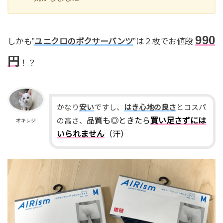
990
しかも”
ユニクロのボクサーパンツ
”は２枚でお値段
円
！？
かなり
安い
ですし、
はき心地の良さ
とコスパ
品質も◎ときたら
買い足さずには
の高さ、
オキレジ
いられません
（汗）