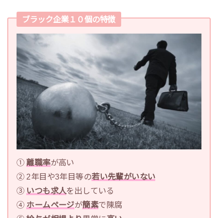
ブラック企業１０個の特徴
①
離職率
が高い
② 2年目や3年目等の
若い先輩がいない
③
いつも求人
を出している
④
ホームページ
が
簡素
で陳腐