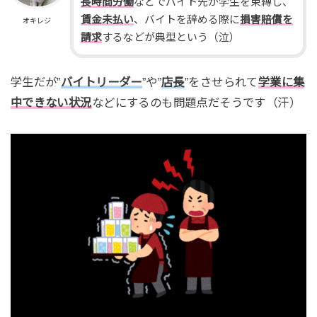
長時間労働
などでバイト先が学生を束縛し、
賃金未払い
、バイトを辞める際に
損害賠償を
オキレジ
請求
するなどが典型という（泣）
学生だが”
バイトリーダー
”や”
店長
”をさせられて
学業に集
中できない状況
などにするのも問題点だそうです（汗）