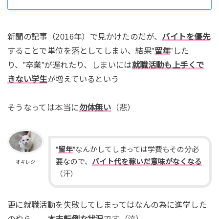
新聞の記事（2016年）で見かけたのだが、
バイトを優先
することで単位を落としてしまい、結果”
留年
”した
り、”卒業”が遅れたり、しまいには
就職活動も上手くで
きない学生
が増えているという
そうなっては本当に
勿体無い
（悲）
”
留年
”なんかしてしまっては学費もその分必
要なので、
バイト代を稼いだ意味がなくなる
オキレジ
（汗）
更に就職活動を失敗してしまってはなんの為に進学した
のやら…、
本末転倒な状況
です（泣）