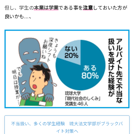
但し、学生の
本業は学業
である事を
注意
しておいた方が
良いかも…、
不当扱い、多くの学生経験 琉大法文学部がブラックバ
イト対策へ