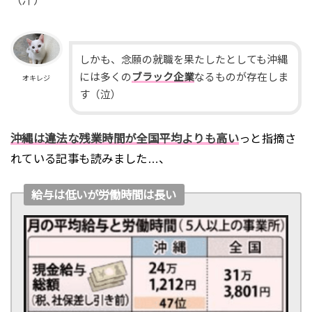
（汗）
しかも、念願の就職を果たしたとしても沖縄
には多くの
ブラック企業
なるものが存在しま
オキレジ
す（泣）
沖縄は違法な残業時間が全国平均よりも高い
っと指摘さ
れている記事も読みました…、
給与は低いが労働時間は長い