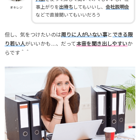
事上がりを
出待ち
してもいいし、
会社説明会
オキレジ
などで直接聞いてもいいだろう
但し、気をつけたいのは
周りに人がいない事
と
できる限
り若い人
がいいかも…、だって
本音を聞き出しやすい
か
らです＾＾