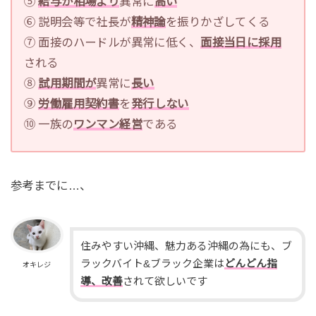
⑤
給与が相場より
異常に
高い
⑥ 説明会等で社長が
精神論
を振りかざしてくる
⑦ 面接のハードルが異常に低く、
面接当日に採用
される
⑧
試用期間が
異常に
長い
⑨
労働雇用契約書
を
発行しない
⑩ 一族の
ワンマン経営
である
参考までに…、
住みやすい沖縄、魅力ある沖縄の為にも、ブ
ラックバイト&ブラック企業は
どんどん指
オキレジ
導、改善
されて欲しいです