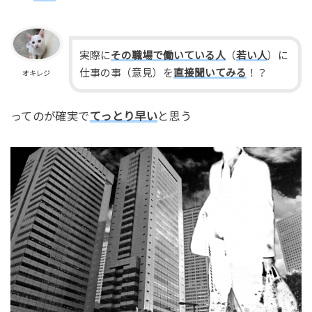
実際に
その職場で働いている人
（
若い人
）に
仕事の事（意見）を
直接聞いてみる
！？
オキレジ
ってのが確実で
てっとり早い
と思う