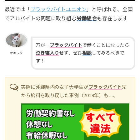
最近では「
ブラックバイトユニオン
」と呼ばれる、全国
でアルバイトの問題に取り組む
労働組合
も存在します
万が一
ブラックバイト
で働くことになったら
泣き寝入り
せず、ぜひ
相談
してみるべきで
オキレジ
す！
実際に沖縄県内の女子大学生が
ブラックバイト
先
から給料を取り戻した事例（2019年）も…、