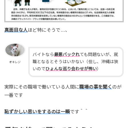
真面目な人
ほど特にそうで…、
バイトなら
最悪バックれ
ても問題ないが、就
職となるとそうはいかない（但し、沖縄は狭
オキレジ
いので
ひょんな巡り会わせが怖い
）
実際にその職場で働いている人間に
職場の事を聞く
のが
一番です
恥ずかしい思いをするのは一瞬
です＾＾