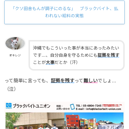
「クソ田舎もんが調子にのるな」 ブラックバイト、払
われない給料の実態
沖縄でもこういった事が本当にあったみたい
です…、自分自身を守るためにも
証拠を残す
オキレジ
ことが
大事
だとか（汗）
って簡単に言っても、
証拠を残す
って
難しい
でしょ…
（泣）