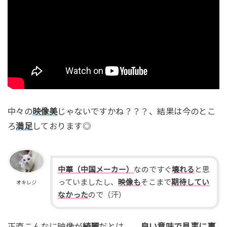
中々の
映像美
じゃないですかね？？？、結果は今のとこ
ろ
満足
しております◎
中華（中国メーカー）
なのですぐ
壊れる
と思
っていましたし、
映像も
そこまで
期待してい
オキレジ
なかった
ので（汗）
正直こんなに映像が
綺麗
だとは…、
良い意味で見事に裏