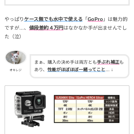
やっぱり
ケース無でも水中で使える
「
GoPro
」は魅力的
ですが…、
値段差約４万円
はなかなか手が出ませんでし
た（泣）
まぁ、購入の決め手は両方とも
手ぶれ補正
も
あり、
性能がほぼほぼ一緒ってこと
… ↓
オキレジ