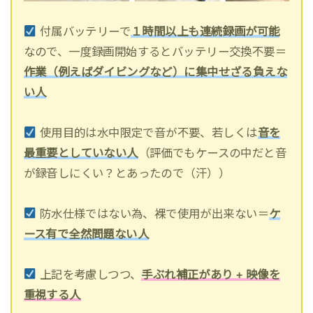
付属バッテリーで
１
時間以
上も連続録画が可能
なので、一度録画開始するとバッテリー交換不要＝
作業（例えばダイビングなど）に集中せざる負えな
い人
使用目的は水中限定で音が不要、若しくは
音を
最重要としていない人
（評価でもケースの中だと音
が録音しにくい？とあったので（汗））
防水仕様ではない為、裸で使用が出来ない＝
ケ
ース有で全然問題ない人
上記を考慮しつつ、
手ぶれ補正があり + 映像を
重視する人