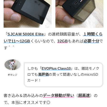
「
SJCAM 5000X Elite
」の連続録画容量が、
１時間くら
いで11～12GB
くらいなので、
32GB
もあれば
必要十分
で
す＾＾
しかも「
EVOPlus Class10
」は、雑誌モノク
ロでも
高評価
の買って間違いなしのmicroSD
オキレジ
カード！
書き込み＆読み込みの
データ移動が早い
（
超高速
）の
で、本当にオススメです◎