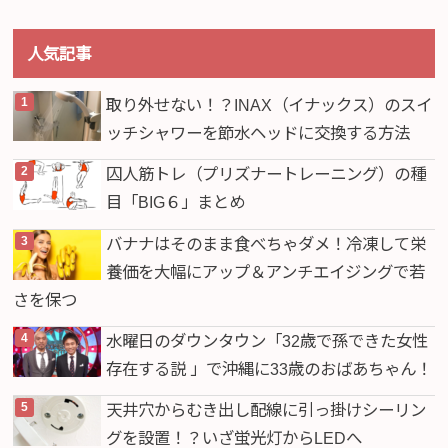
人気記事
取り外せない！？INAX（イナックス）のスイ
ッチシャワーを節水ヘッドに交換する方法
囚人筋トレ（プリズナートレーニング）の種
目「BIG６」まとめ
バナナはそのまま食べちゃダメ！冷凍して栄
養価を大幅にアップ＆アンチエイジングで若
さを保つ
水曜日のダウンタウン「32歳で孫できた女性
存在する説 」で沖縄に33歳のおばあちゃん！
天井穴からむき出し配線に引っ掛けシーリン
グを設置！？いざ蛍光灯からLEDへ