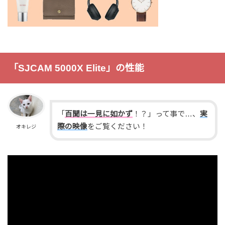
「SJCAM 5000X Elite」の性能
「
百聞は一見に如かず
！？」って事で…、
実
際の映像
をご覧ください！
オキレジ