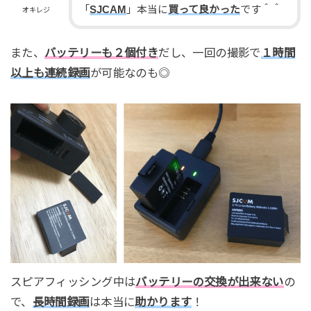
「
SJCAM
」本当に
買って良かった
です＾＾
オキレジ
また、
バッテリーも２個付き
だし、一回の撮影で
１時間
以上も連続録画
が可能なのも◎
スピアフィッシング中は
バッテリーの交換が出来ない
の
で、
長時間録画
は本当に
助かります
！