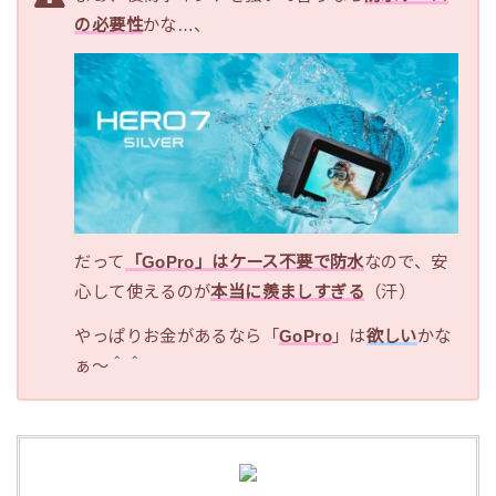
の必要性
かな…、
だって
「GoPro」はケース不要で防水
なので、安
心して使えるのが
本当に羨ましすぎる
（汗）
やっぱりお金があるなら「
GoPro
」は
欲しい
かな
ぁ～＾＾