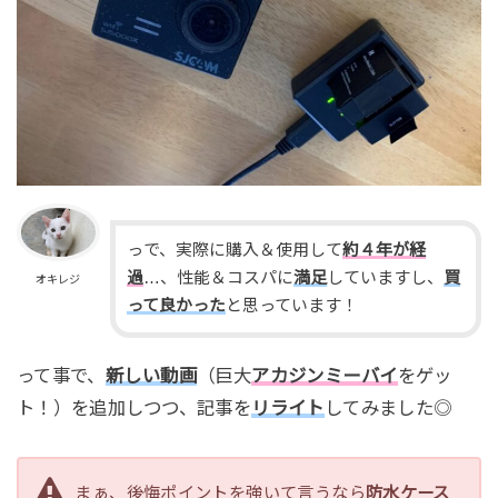
っで、実際に購入＆使用して
約４年が経
過
…、性能＆コスパに
満足
していますし、
買
オキレジ
って良かった
と思っています！
って事で、
新しい動画
（巨大
アカジンミーバイ
をゲッ
ト！）を追加しつつ、記事を
リライト
してみました◎
まぁ、後悔ポイントを強いて言うなら
防水ケース