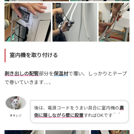
室内機を取り付ける
剥き出しの配管
部分を
保温材
で覆い、しっかりとテープ
で巻いていきます…、
後は、電源コードをうまい具合に室内機の
裏
側に隠しながら壁に設置
すればOKです＾＾
オキレジ