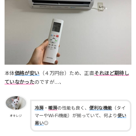
本体
価格が安い
（４万円台）ため、正直
それほど期待し
ていなかった
のですが…、
冷房
・
暖房
の性能も良く、
便利な機能
（タイ
マーやWi-Fi機能）が揃っていて、何より
使い
オキレジ
易い
◎