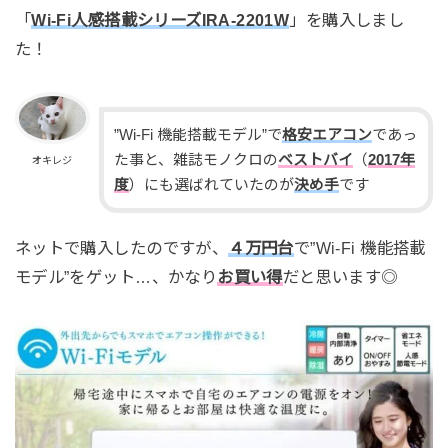
「
Wi-Fi人感搭載シリーズIRA-2201W
」を購入しまし
た！
”Wi-Fi 機能搭載モデル”で
格安エアコン
であっ
た事と、雑誌モノクロの
ベストバイ
（
2017年
オキレジ
度
）にも選ばれていたのが
決め手
です
ネットで購入したのですが、
４万円台
で”Wi-Fi 機能搭載
モデル”をゲット…、かなり
お買い得
だと思います◎