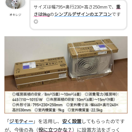
サイズは幅795×奥行230×高さ250mmで、
重
さは9kg
の
シンプルデザインのエアコン
です
オキレジ
◎
「
ジモティー
」を活用し、
安く設置
してもらったのです
が、今後の為（
役に立つかな？
）に設置方法をざっく