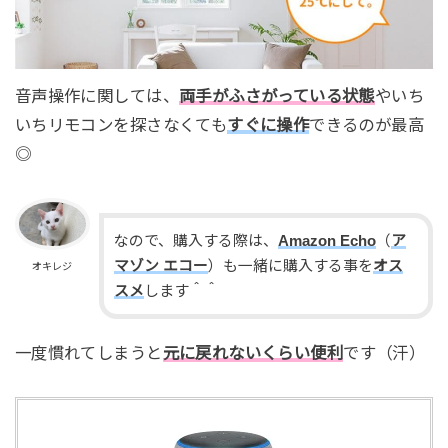
音声操作に関しては、
両手がふさがっている状態
やいち
いちリモコンを探さなくても
すぐに操作
できるのが最高
◎
なので、購入する際は、
Amazon Echo
（
ア
マゾン エコー
）も一緒に購入する事を
オス
オキレジ
スメ
します＾＾
一度慣れてしまうと
元に戻れないくらい便利
です（汗）