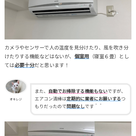
カメラやセンサーで人の温度を見分けたり、風を吹き分
けたりする機能などはないが、
個室用
（寝室６畳）とし
ては
必要十分
だと思います！
また、
自動でお掃除する機能もない
ですが、
エアコン清掃は
定期的に業者にお願いする
つ
オキレジ
もりだったので
問題なし
です＾＾