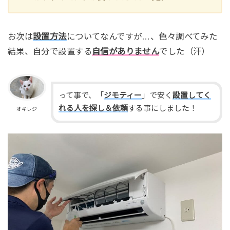
お次は
設置方法
についてなんですが…、色々調べてみた
結果、自分で設置する
自信が
ありません
でした（汗）
って事で、「
ジモティー
」で安く
設置してく
れる人を探し＆依頼
する事にしました！
オキレジ