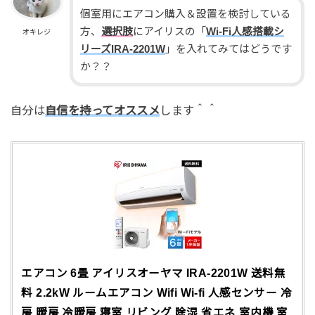
個室用にエアコン購入＆設置を検討している
方、
選択肢
にアイリスの「
Wi-Fi人感搭載シ
オキレジ
リーズIRA-2201W
」を入れてみてはどうです
か？？
自分は
自信を持ってオススメ
します＾＾
エアコン 6畳 アイリスオーヤマ IRA-2201W 送料無
料 2.2kW ルームエアコン Wifi Wi-fi 人感センサー 冷
房 暖房 冷暖房 寝室 リビング 除湿 省エネ 室内機 室