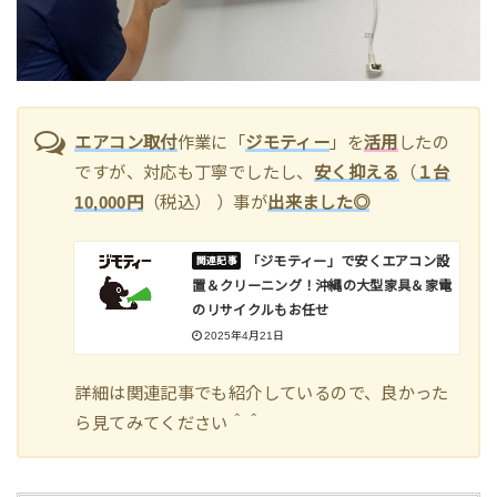
エアコン取付
作業に「
ジモティー
」を
活用
したの
ですが、対応も丁寧でしたし、
安く抑える
（
１台
10,000円
（税込） ）事が
出来ました◎
「ジモティー」で安くエアコン設
置＆クリーニング！沖縄の大型家具＆家電
のリサイクルもお任せ
2025年4月21日
詳細は関連記事でも紹介しているので、良かった
ら見てみてください＾＾