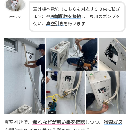
室外機へ電線（こちらも対応する３色に繋ぎ
ます）や
冷媒配管を接続
し、専用のポンプを
オキレジ
使い、
真空引き
を行います
真空引きで、
漏れなどが無い事を確認
しつつ、
冷媒ガス