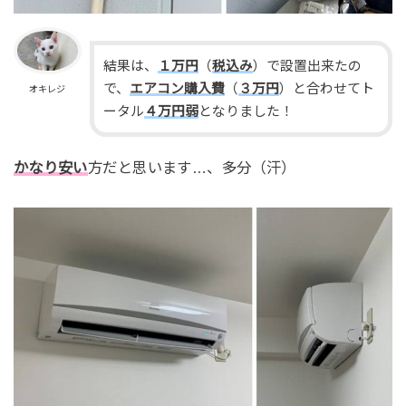
結果は、
１万円
（
税込み
）で設置出来たの
で、
エアコン購入費
（
３万円
）と合わせてト
オキレジ
ータル
４万円弱
となりました！
かなり安い
方だと思います…、多分（汗）