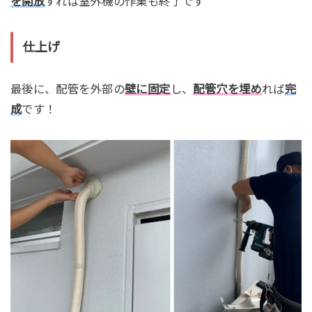
を開放
すれば室外機の作業も終了です＾＾
仕上げ
最後に、配管を外部の
壁に固定
し、
配管穴を埋め
れば
完
成
です！