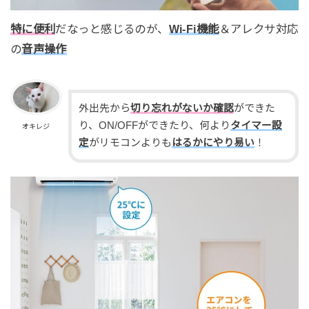
特に便利
だなっと感じるのが、
Wi-Fi機能
＆アレクサ対応
の
音声操作
外出先から
切り忘れがないか確認
ができた
り、ON/OFFができたり、何より
タイマー設
オキレジ
定
がリモコンよりも
はるかにやり易い
！