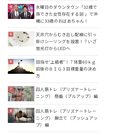
水曜日のダウンタウン「32歳で
孫できた女性存在する説 」で沖
縄に33歳のおばあちゃん！
天井穴からむき出し配線に引っ
掛けシーリングを設置！？いざ
蛍光灯からLEDへ
目指せ”上級者”！？体重60ｋｇ
前後のＢＩＧ３目標重量の決め
方
囚人筋トレ（プリズナートレー
ニング） 懸垂（プルアップ）編
囚人筋トレ（プリズナートレー
ニング） 腕立て（プッシュアッ
プ）編