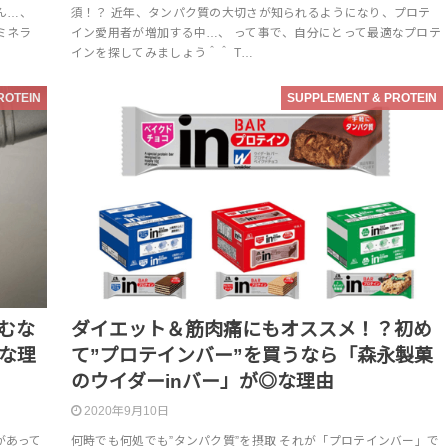
ん…、
須！？ 近年、タンパク質の大切さが知られるようになり、プロテ
ミネラ
イン愛用者が増加する中…、 って事で、自分にとって最適なプロテ
インを探してみましょう＾＾ T…
ROTEIN
SUPPLEMENT & PROTEIN
むな
ダイエット＆筋肉痛にもオススメ！？初め
な理
て”プロテインバー”を買うなら「森永製菓
のウイダーinバー」が◎な理由
2020年9月10日
があって
何時でも何処でも”タンパク質”を摂取 それが「プロテインバー」で