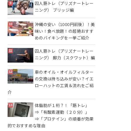
囚人筋トレ（プリズナートレー
ニング） ブリッジ編
沖縄の安い（1000円前後）！美
味い！食べ放題！の超絶おすす
めのバイキングを一挙ご紹介
囚人筋トレ（プリズナートレー
ニング） 脚力（スクワット）編
車のオイル・オイルフィルター
の交換は持ち込みが安い？イエ
ローハットの工賃＆流れをご紹
介
体脂肪が１桁？！「筋トレ」
⇒「有酸素運動（２０分）」
⇒「プロテイン」の順番が効果
的でおすすめな理由