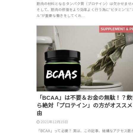
筋肉の材料となるタンパク質（プロテイン）は欠かせませ
そして、筋肉の修復をより効率よく行う為に”ビタミン”と”
ル”が重要な働きをしてくれ…
SUPPLEMENT & P
「BCAA」は不要＆お金の無駄！？飲
ら絶対「プロテイン」の方がオススメ
由
2021年12月15日
「BCAA」って必要？ 実は、この記事、結構なアクセス数