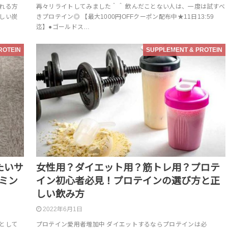
れる方
再々リライトしてみました＾＾ 飲んだことない人は、一度は試すべ
しい炭
きプロテイン◎ 【最大1000円OFFクーポン配布中★11日13:59
迄】●ゴールドス…
ROTEIN
SUPPLEMENT & PROTEIN
たいサ
女性用？ダイエット用？筋トレ用？プロテ
ミン
イン初心者必見！プロテインの選び方と正
しい飲み方
2022年6月1日
として
プロテイン愛用者増加中 ダイエットするならプロテインは必