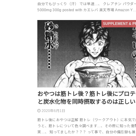
自分でもびっくり（汗） では早速…、 クレアチン パウダ
5000mg 300g posted with カエレバ 楽天市場 Amazon Y
SUPPLEMENT & P
おやつは筋トレ後？筋トレ後にプロテ
と炭水化物を同時摂取するのは正しい
2020年6月1日
筋トレ後におやつは正解 筋トレ（ワークアウト）に本気で
うと、筋トレについて色々調べます…、その際に知った衝
実…、 知ってましたか？？？ って事で、自分の備忘録も