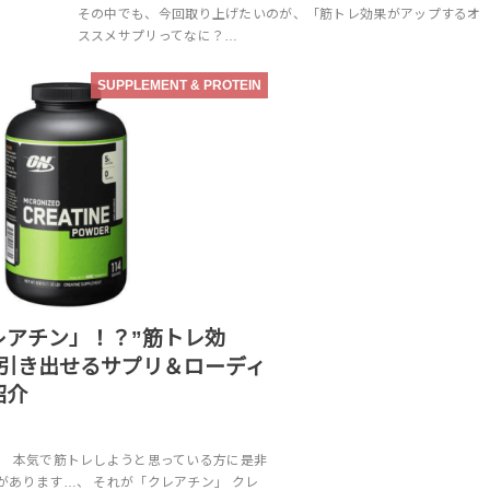
その中でも、今回取り上げたいのが、「筋トレ効果がアップするオ
ススメサプリってなに？…
SUPPLEMENT & PROTEIN
レアチン」！？”筋トレ効
に引き出せるサプリ＆ローディ
紹介
」 本気で筋トレしようと思っている方に是非
があります…、 それが「クレアチン」 クレ