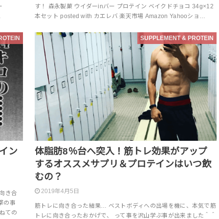
ー
す！ 森永製菓 ウイダーinバー プロテイン ベイクドチョコ 34g×12
…
本セット posted with カエレバ 楽天市場 Amazon Yahooショ…
ROTEIN
SUPPLEMENT & PROTEIN
イン
体脂肪8％台へ突入！筋トレ効果がアップ
するオススメサプリ＆プロテインはいつ飲
むの？
2019年4月5日
向き合
撃の事
筋トレに向き合った結果… ベストボディへの出場を機に、本気で筋
兼ねての
トレに向き合ったおかげで、 って事を沢山学ぶ事が出来ました＾＾