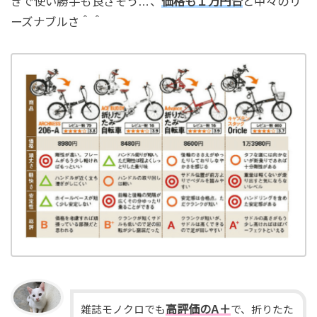
きで使い勝手も良さそう…、
価格も１万円台
と中々のリ
ーズナブルさ＾＾
高評価
の
A＋
雑誌モノクロでも
で、折りたた