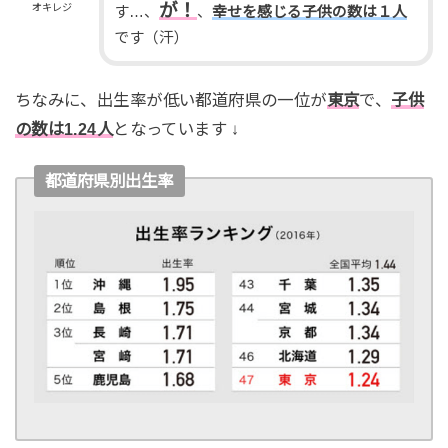
が！
オキレジ
す…、
、
幸せを感じる子供の数は１人
です（汗）
ちなみに、出生率が低い都道府県の一位が
東京
で、
子供
の数は1.24人
となっています ↓
都道府県別出生率