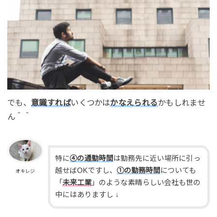
でも、
意識すれば
いくつかは
かなえられる
かもしれませ
ん＾＾
特に
④の通勤時間
は勤務先に近い場所に引っ
越せばOKですし、
①の勤務時間
についても
オキレジ
「
未来工業
」のような素晴らしい会社も世の
中にはありますし ↓