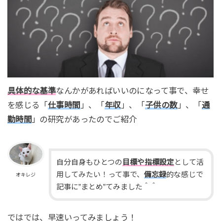
具体的な基準
なんかがあればいいのになって事で、幸せ
を感じる「
仕事時間
」、「
年収
」、「
子供の数
」、「
通
勤時間
」の研究があったのでご紹介
自分自身もひとつの
目標や指標設定
として活
用してみたい！って事で、
備忘録
的な感じで
オキレジ
記事に”まとめ”てみました＾＾
ではでは、早速いってみましょう！