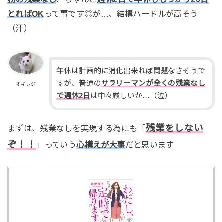
とればOK
って事です◎が…、結構ハードルが高そう
（汗）
年休は計画的に消化出来れば問題なさそうで
すが、普通の
サラリーマンが全くの残業なし
オキレジ
で週休2日
は中々厳しいか…（泣）
残業をしない
まずは、残業なしを実現する為にも「
ぞ！！
」
っていう
心構えが大事
だと思います