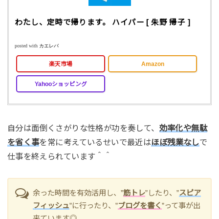
わたし、定時で帰ります。 ハイパー [ 朱野 帰子 ]
posted with
カエレバ
楽天市場
Amazon
Yahooショッピング
自分は面倒くさがりな性格が功を奏して、
効率化や無駄
を省く事
を常に考えているせいで最近は
ほぼ残業なし
で
仕事を終えられています＾＾
余った時間を有効活用し、”
筋トレ
”したり、”
スピア
フィッシュ
”に行ったり、”
ブログ
を書く
”って事が出
来ています◎