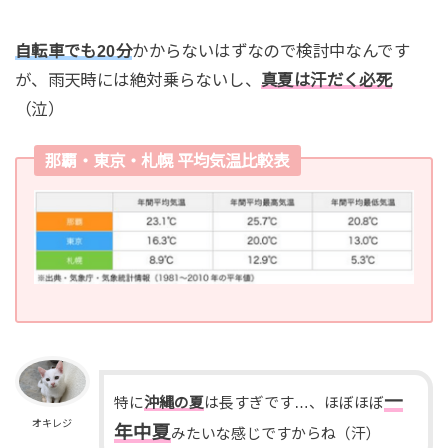
自転車でも20分
かからないはずなので検討中なんです
が、雨天時には絶対乗らないし、
真夏は汗だく必死
（泣）
那覇・東京・札幌 平均気温比較表
一
特に
沖縄の夏
は長すぎです…、ほぼほぼ
オキレジ
年中夏
みたいな感じですからね（汗）