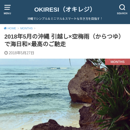
OKIRESI（オキレジ）
MENU
SEARCH
沖縄でシンプル＆ミニマル＆スマートな生き方を目指す！
HOME
MONTHS
2018年5月の沖縄 引越し×空梅雨（からつゆ）
で海日和×最高のご馳走
2018年5月27日
MONTHS