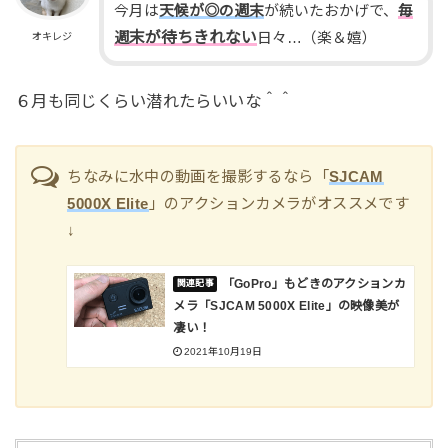
今月は
天候が◎の週末
が続いたおかげで、
毎
末が待ちきれない
週
日々…（楽＆嬉）
オキレジ
６月も同じくらい潜れたらいいな＾＾
ちなみに水中の動画を撮影するなら「
SJCAM
5000X Elite
」のアクションカメラがオススメです
↓
「GoPro」もどきのアクションカ
メラ「SJCAM 5000X Elite」の映像美が
凄い！
2021年10月19日