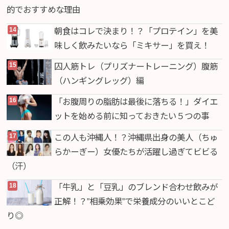
的でおすすめな理由
朝食はコレで決まり！？「プロテイン」を美
味しく飲みたいなら「ミキサー」を買え！
囚人筋トレ（プリズナートレーニング）腹筋
（ハンギングレッグ）編
「お腹周りの脂肪は最後に落ちる！」ダイエ
ットを始める前に知っておきたい５つの事
この人も沖縄人！？沖縄県出身の美人（ちゅ
らかーぎー）女優たちが活躍し過ぎてビビる
（汗）
「牛乳」と「豆乳」のブレンド合わせ飲みが
正解！？”相乗効果”で栄養成分のいいとこど
り◎