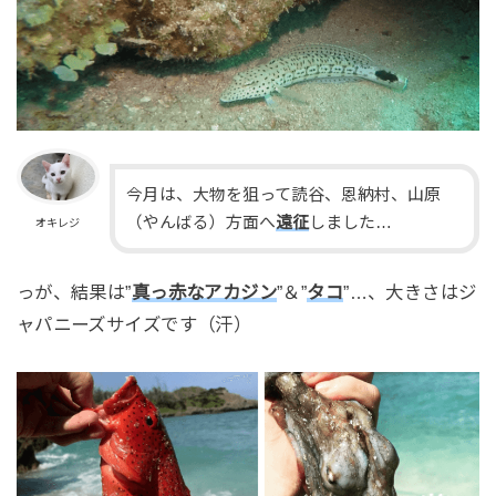
今月は、大物を狙って読谷、恩納村、山原
（やんばる）方面へ
遠征
しました…
オキレジ
っが、結果は”
真っ赤なアカジン
”＆”
タコ
”…、大きさはジ
ャパニーズサイズです（汗）