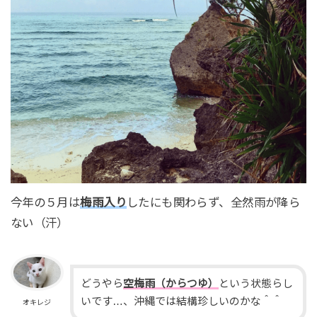
今年の５月は
梅雨入り
したにも関わらず、全然雨が降ら
ない（汗）
どうやら
空梅雨（からつゆ）
という状態らし
いです…、沖縄では結構珍しいのかな＾＾
オキレジ